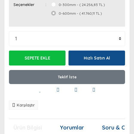
Seçenekler
0-300mm - ( 24.256,83 TL )
0-600mm - ( 41.760,11 TL )
SEPETE EKLE
Hızlı Satın Al
Teklif İste
Karşılaştır
Ürün Bilgisi
Yorumlar
Soru & Cev