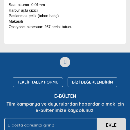
Saat okuma: 0.01mm
Karbür uçlu çizici
Paslanmaz çelik (taban hariç)
Makaralı
Opsiyonel aksesuar: 267 serisi tutucu
Bu ürünün fiyat bilgisi, resim, ürün açıklamalarında ve
diğer konularda yetersiz gördüğünüz noktaları öneri
Bu ürüne ilk yorumu siz yapın!
Ürün hakkında henüz soru sorulmamış.
formunu kullanarak tarafımıza iletebilirsiniz.
Görüş ve önerileriniz için teşekkür ederiz.
Yorum Yaz
Soru Sor
Ürün resmi kalitesiz, bozuk veya görüntülenemiyor.
Ürün açıklamasında eksik bilgiler bulunuyor.
TEKLİF TALEP FORMU
BİZİ DEĞERLENDİRİN
Ürün bilgilerinde hatalar bulunuyor.
E-BÜLTEN
Ürün fiyatı diğer sitelerden daha pahalı.
Tüm kampanya ve duyurulardan haberdar olmak için
Bu ürüne benzer farklı alternatifler olmalı.
e-bültenimize kaydolunuz.
EKLE