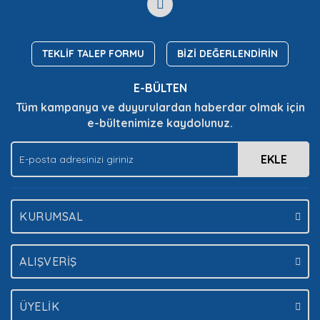
Yorum Yaz
Soru Sor
Ürün resmi kalitesiz, bozuk veya görüntülenemiyor.
Ürün açıklamasında eksik bilgiler bulunuyor.
TEKLİF TALEP FORMU
BİZİ DEĞERLENDİRİN
Ürün bilgilerinde hatalar bulunuyor.
E-BÜLTEN
Ürün fiyatı diğer sitelerden daha pahalı.
Tüm kampanya ve duyurulardan haberdar olmak için
Bu ürüne benzer farklı alternatifler olmalı.
e-bültenimize kaydolunuz.
EKLE
Gönder
KURUMSAL
ALIŞVERİŞ
ÜYELİK