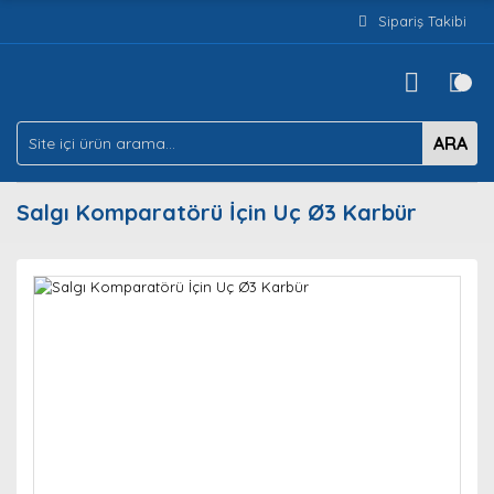
Sipariş Takibi
ARA
Salgı Komparatörü İçin Uç Ø3 Karbür