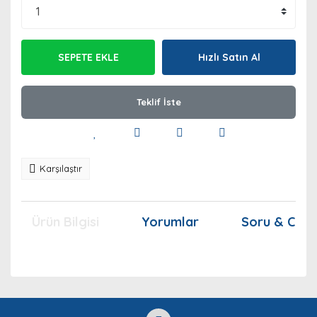
SEPETE EKLE
Hızlı Satın Al
Teklif İste
Karşılaştır
Ürün Bilgisi
Yorumlar
Soru & Cev
Bu ürünün fiyat bilgisi, resim, ürün açıklamalarında ve
diğer konularda yetersiz gördüğünüz noktaları öneri
Bu ürüne ilk yorumu siz yapın!
Ürün hakkında henüz soru sorulmamış.
formunu kullanarak tarafımıza iletebilirsiniz.
Görüş ve önerileriniz için teşekkür ederiz.