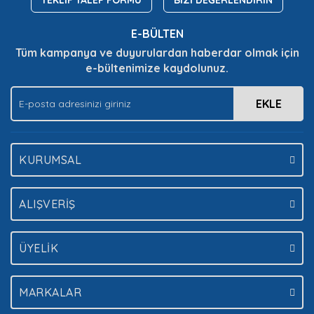
TEKLİF TALEP FORMU
BİZİ DEĞERLENDİRİN
Ürün bilgilerinde hatalar bulunuyor.
E-BÜLTEN
Ürün fiyatı diğer sitelerden daha pahalı.
Tüm kampanya ve duyurulardan haberdar olmak için
Bu ürüne benzer farklı alternatifler olmalı.
e-bültenimize kaydolunuz.
EKLE
Gönder
KURUMSAL
ALIŞVERİŞ
ÜYELİK
MARKALAR