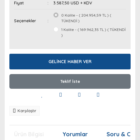
Fiyat
3.587,50 USD + KDV
0 Kalite - ( 204.954,59 TL ) (
Seçenekler
TÜKENDİ )
1 Kalite - ( 169.962,35 TL ) ( TÜKENDİ
)
GELİNCE HABER VER
Teklif İste
Karşılaştır
Ürün Bilgisi
Yorumlar
Soru & Cev