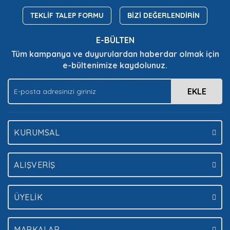
Ürün açıklamasında eksik bilgiler bulunuyor.
TEKLİF TALEP FORMU
BİZİ DEĞERLENDİRİN
Ürün bilgilerinde hatalar bulunuyor.
E-BÜLTEN
Ürün fiyatı diğer sitelerden daha pahalı.
Tüm kampanya ve duyurulardan haberdar olmak için
Bu ürüne benzer farklı alternatifler olmalı.
e-bültenimize kaydolunuz.
EKLE
Gönder
KURUMSAL
ALIŞVERİŞ
ÜYELİK
MARKALAR