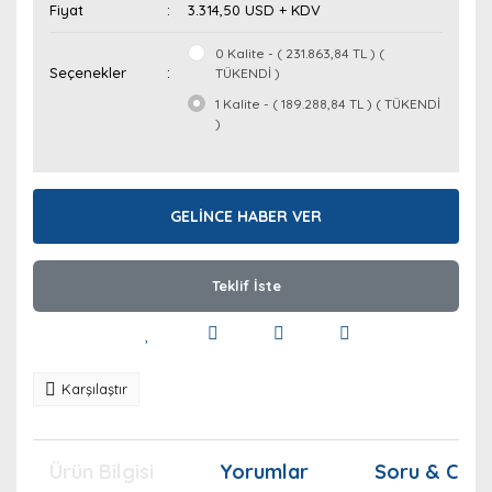
Fiyat
3.314,50 USD + KDV
0 Kalite - ( 231.863,84 TL ) (
Seçenekler
TÜKENDİ )
1 Kalite - ( 189.288,84 TL ) ( TÜKENDİ
)
GELİNCE HABER VER
Teklif İste
Karşılaştır
Ürün Bilgisi
Yorumlar
Soru & Cev