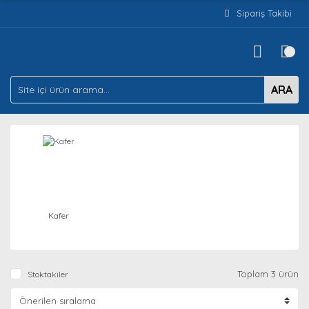
Sipariş Takibi
ARA
Kafer
Toplam 3 ürün
Stoktakiler