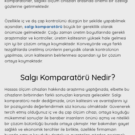
komparatörler, sağlıklı ölçüm cihazları arasında önemli bir özelliği
gözlerine getirmektedir.
Özellikle iç ve dış çap kontrolünü düzgün bir şekilde yapabilmek
açısından,
salgı komparatörü
büyük bir gereklilik olarak
önümüze gelmektedir. Çoğu zaman üretim boyutlarında gerekli
araştırmalar ve kontroller, üretim kalitesinin yüksek hale gelmesi
için iyi bir çözüm ortaya koymaktadır. Konveyörde veya farklı
tezgâhlarda üretilmiş ürünlerin periyodik olarak kontrolünün
yapılması, ürün kalitesinin belirlenmesi açısından iyi bir çözüm
ortaya koymaktadır.
Salgı Komparatörü Nedir?
Hassas ölçüm cihazları hakkında araştırma yaptığınızda, elbette bu
cihazların birbirinden farklı sonuçları karşınıza gelecektir. Salgı
komparatörü nedir dediğimizde, ürün kalitesini ve avantajlarını iyi
bir pozisyonda değerlendirmek söz konusu olmaktadır. Güvenerek
tercih etmiş olduğunuz iç ve dış çap ölçüm cihazı, ortaya koyduğu
mükemmel sonuçlar ile beraber insanların önünü açmış ve nitelikli
bir çözüm bütünlüğü burada ortaya çıkmıştır. Her bakımdan gayet
sağlıklı ve ekonomik tercihler ile birlikte, özellikle firmamızın