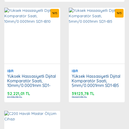
%
15
%
15
IBR
IBR
Yüksek Hassasiyetli Dijital
Yüksek Hassasiyetli Dijital
Komparatör Saati,
Komparatör Saati,
10mm/0.0001mm SD1-
5mm/0.0001mm SD1-IB5
IB10
52.221,01 TL
39.123,78 TL
61.436,48 TL
46.027,98 TL