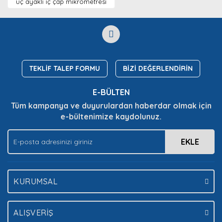
Yorum Yaz
üç ayaklı iç çap mikrometresi
Soru Sor
Ürün resmi kalitesiz, bozuk veya görüntülenemiyor.
Ürün açıklamasında eksik bilgiler bulunuyor.
Ürün bilgilerinde hatalar bulunuyor.
Ürün fiyatı diğer sitelerden daha pahalı.
Bu ürüne benzer farklı alternatifler olmalı.
TEKLİF TALEP FORMU
BİZİ DEĞERLENDİRİN
E-BÜLTEN
Tüm kampanya ve duyurulardan haberdar olmak için
e-bültenimize kaydolunuz.
Gönder
EKLE
KURUMSAL
ALIŞVERİŞ