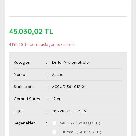
45.030,02 TL
4.195,30 TL den başlayan taksitlerle!
Kategori
Dijital Mikrometreler
Marka
Accud
Stok Kodu
ACCUD 361-012-01
Garanti Süresi
12 Ay
Fiyat
788,20 USD + KDV
Seçenekler
6-8mm - ( 30.833,17 TL )
8-10mm - ( 30.833,17 TL )