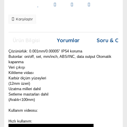
Karşılaştır
Ürün Bilgisi
Yorumlar
Soru & Cev
Çözünürlük: 0.001mm/0.00005" IP54 koruma
Butonlar: on/off, set, mm/inch, ABS/INC, data output Otomatik
kapanma
Veri çıkışı
Kilitleme vidası
Karbür ölçüm yüzeyleri
(12mm üzeri)
Uzatma milleri dahil
Setleme mastarları dahil
(Aralık<100mm)
Kullanım videosu:
Hızlı kullanım: