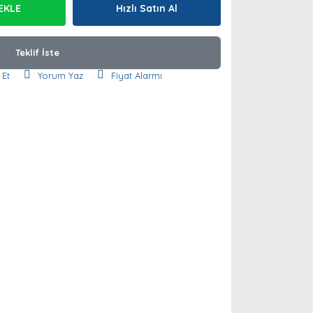
EKLE
Hızlı Satın Al
Teklif İste
 Et
Yorum Yaz
Fiyat Alarmı