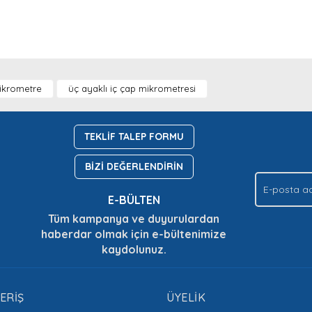
nda ve diğer konularda yetersiz gördüğünüz noktaları öneri formunu kullan
Bu ürüne ilk yorumu siz yapın!
Ürün hakkında henüz soru sorulmamış.
mikrometre
üç ayaklı iç çap mikrometresi
.
Yorum Yaz
Soru Sor
TEKLİF TALEP FORMU
BİZİ DEĞERLENDİRİN
E-BÜLTEN
Tüm kampanya ve duyurulardan
haberdar olmak için e-bültenimize
kaydolunuz.
Gönder
ERİŞ
ÜYELİK