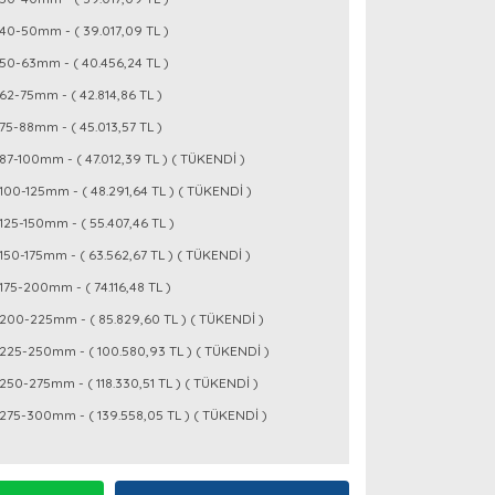
40-50mm - ( 39.017,09 TL )
50-63mm - ( 40.456,24 TL )
62-75mm - ( 42.814,86 TL )
75-88mm - ( 45.013,57 TL )
87-100mm - ( 47.012,39 TL ) ( TÜKENDİ )
100-125mm - ( 48.291,64 TL ) ( TÜKENDİ )
125-150mm - ( 55.407,46 TL )
150-175mm - ( 63.562,67 TL ) ( TÜKENDİ )
175-200mm - ( 74.116,48 TL )
200-225mm - ( 85.829,60 TL ) ( TÜKENDİ )
225-250mm - ( 100.580,93 TL ) ( TÜKENDİ )
250-275mm - ( 118.330,51 TL ) ( TÜKENDİ )
275-300mm - ( 139.558,05 TL ) ( TÜKENDİ )