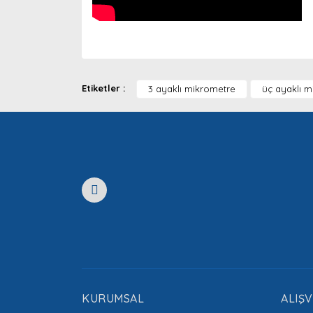
Bu ürünün fiyat bilgisi, resim, ürün açıklamaları
Görüş ve önerileriniz için teşekkür ederiz.
Etiketler :
3 ayaklı mikrometre
üç ayaklı 
Ürün resmi kalitesiz, bozuk veya görüntülenemiyor
Ürün açıklamasında eksik bilgiler bulunuyor.
Ürün bilgilerinde hatalar bulunuyor.
Ürün fiyatı diğer sitelerden daha pahalı.
Bu ürüne benzer farklı alternatifler olmalı.
KURUMSAL
ALIŞV