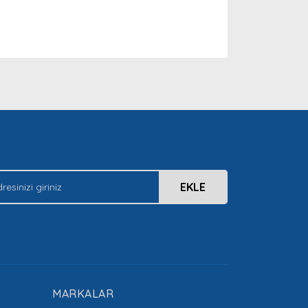
arak tarafımıza iletebilirsiniz.
EKLE
MARKALAR