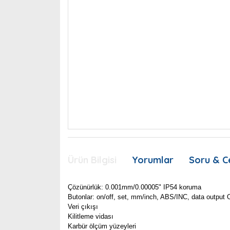
Ürün Bilgisi
Yorumlar
Soru & C
Çözünürlük: 0.001mm/0.00005" IP54 koruma
Butonlar: on/off, set, mm/inch, ABS/INC, data outpu
Veri çıkışı
Kilitleme vidası
Karbür ölçüm yüzeyleri