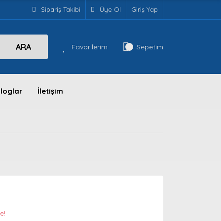
Sipariş Takibi
Üye Ol
Giriş Yap
ARA
Favorilerim
Sepetim
loglar
İletişim
m
e!