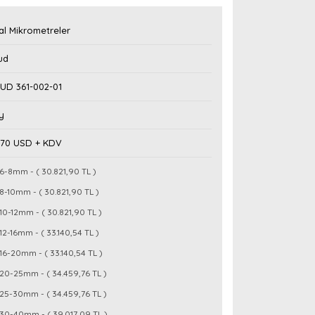
tal Mikrometreler
ud
UD 361-002-01
y
,70 USD + KDV
6-8mm - ( 30.821,90 TL )
8-10mm - ( 30.821,90 TL )
10-12mm - ( 30.821,90 TL )
12-16mm - ( 33.140,54 TL )
16-20mm - ( 33.140,54 TL )
20-25mm - ( 34.459,76 TL )
25-30mm - ( 34.459,76 TL )
30-40mm - ( 39.017,09 TL )