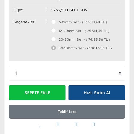
Fiyat
1.753,50 USD + KDV
Seçenekler
6-12mm Set - ( 51.988,48 TL )
12-20mm Set - ( 25.514,35 TL )
20-50mm Set - ( 74.183,56 TL )
50-100mm Set - ( 100.177,81 TL )
SEPETE EKLE
Hızlı Satın Al
Teklif İste